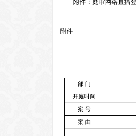
附件：庭审网络直播
附件
部
门
开庭时间
案
号
案
由