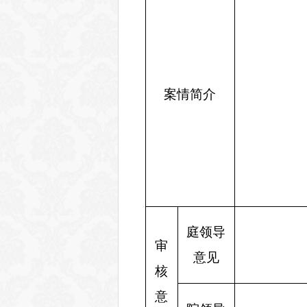
案情简介
庭领导
审
意见
核
意